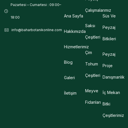
Pazartesi – Cumartesi : 09:00–
Çalışmalarımız
Ana Sayfa
Süs Ve
18:00
Saksı
Peyzaj
info@baharbotanikonline.com
Hakkımızda
Çeşitleri
Bitkileri
Hizmetlerimiz
Çim
Peyzaj
Blog
Tohum
Proje
Çeşitleri
Danışmanlık
Galeri
Meyve
İç Mekan
İletişim
Fidanları
Bitki
Çeşitlerimiz