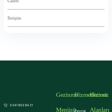
Galeri
İletişim
Gezinme
Hizmetlerimiz
Hizmet
0 541 803 84 21
Menüsü
Alanları
Peyzaj