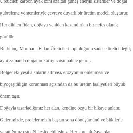
Üreticiler, karbon ayak izini azaltan güneş enerjili sistemler ve doğal
gübreleme yöntemleriyle çevreye duyarlı bir üretim modeli oluşturur.
Her dikilen fidan, doğaya yeniden kazandırılan bir nefes olarak
görülür.
Bu bilinç, Marmaris Fidan Üreticileri topluluğunu sadece üretici değil;
aynı zamanda doğanın koruyucusu haline getirir.
Bölgedeki yeşil alanların artması, erozyonun önlenmesi ve
biyoçeşitliliğin korunması açısından da bu üretim faaliyetleri büyük
önem taşır.
Doğayla tasarladığımız her alan, kendine özgü bir hikaye anlatır.
Galerimizde, projelerimizin baştan sona dönüşümünü ve bitkilerle
yarattığımız estetiği keşfedebilirsiniz. Her kare, doğaya olan