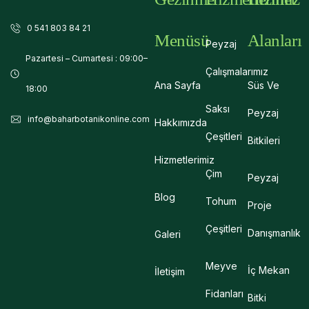
0 541 803 84 21
Menüsü
Alanları
Peyzaj
Pazartesi – Cumartesi : 09:00–
Çalışmalarımız
Ana Sayfa
Süs Ve
18:00
Saksı
Peyzaj
info@baharbotanikonline.com
Hakkımızda
Çeşitleri
Bitkileri
Hizmetlerimiz
Çim
Peyzaj
Blog
Tohum
Proje
Çeşitleri
Danışmanlık
Galeri
Meyve
İç Mekan
İletişim
Fidanları
Bitki