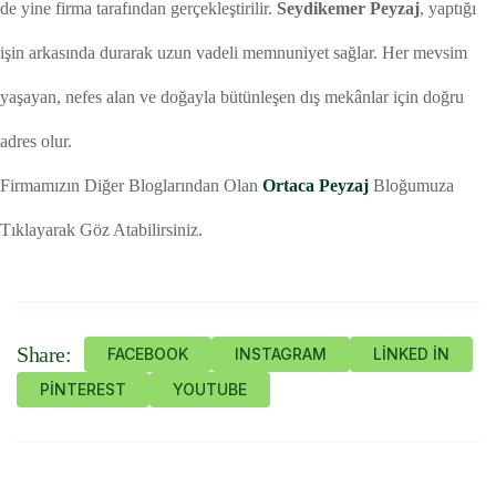
de yine firma tarafından gerçekleştirilir.
Seydikemer Peyzaj
, yaptığı
işin arkasında durarak uzun vadeli memnuniyet sağlar. Her mevsim
yaşayan, nefes alan ve doğayla bütünleşen dış mekânlar için doğru
adres olur.
Firmamızın Diğer Bloglarından Olan
Ortaca Peyzaj
Bloğumuza
Tıklayarak Göz Atabilirsiniz.
Share:
FACEBOOK
INSTAGRAM
LINKED IN
PINTEREST
YOUTUBE